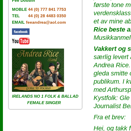
Fee Dobbin
første tone 
MOBLE
44 (0) 777 841 7753
verdensklasse
TEL
44 (0) 28 4483 0350
et av mine a
EMAIL
feeandrea@aol.com
Rice beste art
Musikkanmeld
Vakkert og s
særlig levert
Andrea Rice. 
gleda smitte 
publikum. I 
med Arthursp
IRELANDS NO 1
FOLK & BALLAD
Kystfolk: Gle 
FEMALE SINGER
Journalist B
Fra et brev:
Hei, og takk f