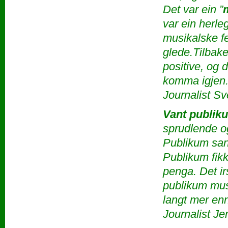
Det var ein ”
var ein herle
musikalske f
glede.Tilbak
positive, og d
komma igjen
Journalist Sv
Vant publik
sprudlende o
Publikum san
Publikum fikk
penga. Det i
publikum mus
langt mer en
Journalist J