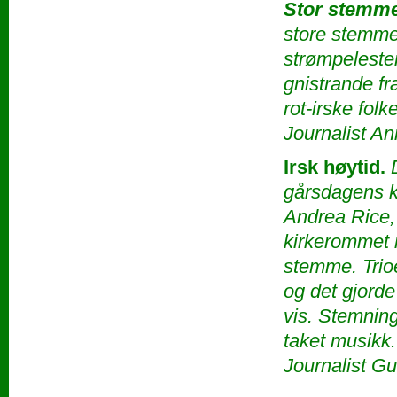
Stor stemm
store stemme
strømpelesten
gnistrande fr
rot-irske folk
Journalist A
Irsk høytid.
gårsdagens 
Andrea Rice
kirkerommet m
stemme. Trioe
og det gjorde
vis. Stemning
taket musikk.
Journalist G